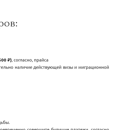
ров:
500 ₽)
, согласно, прайса
ательно наличие действующей визы и миграционной
дьбы.
воевременно совершите будущие платежи, согласно